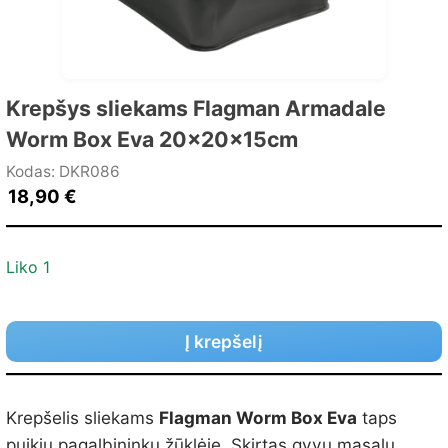
Krepšys sliekams Flagman Armadale
Worm Box Eva 20x20x15cm
Kodas: DKR086
18,90
€
Liko 1
Į krepšelį
Krepšelis sliekams
Flagman Worm Box Eva
taps
puikiu pagalbininku žūklėje. Skirtas gyvų masalų