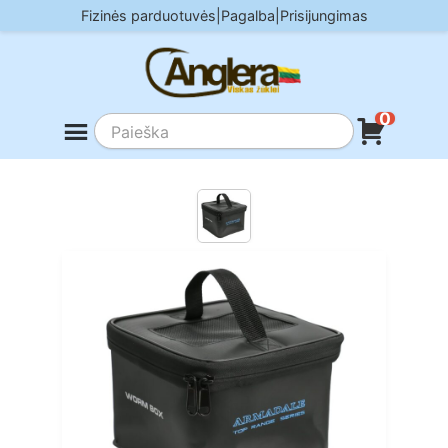
Skip
Fizinės parduotuvės
|
Pagalba
|
Prisijungimas
to
content
0