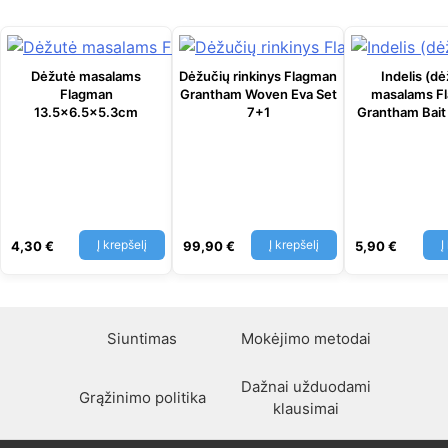
Dėžutė masalams
Dėžučių rinkinys Flagman
Indelis (d
Flagman
Grantham Woven Eva Set
masalams F
13.5x6.5x5.3cm
7+1
Grantham Bait 
Į krepšelį
Į krepšelį
Į
4,30
€
99,90
€
5,90
€
Siuntimas
Mokėjimo metodai
Dažnai užduodami
Grąžinimo politika
klausimai