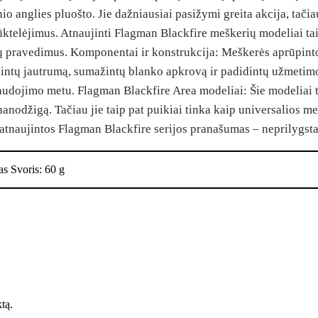
o anglies pluošto. Jie dažniausiai pasižymi greita akcija, tači
ktelėjimus. Atnaujinti Flagman Blackfire meškerių modeliai tai
alų pravedimus. Komponentai ir konstrukcija: Meškerės aprūpinto
idintų jautrumą, sumažintų blanko apkrovą ir padidintų užmeti
udojimo metu. Flagman Blackfire Area modeliai: Šie modeliai tur
nanodžigą. Tačiau jie taip pat puikiai tinka kaip universalios m
 atnaujintos Flagman Blackfire serijos pranašumas – neprilygst
tas Svoris: 60 g
ktą.