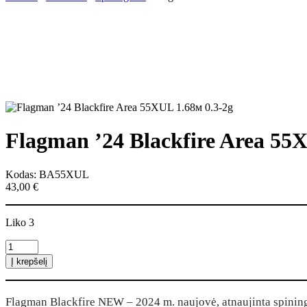
Flagman ’24 Blackfire Area 55X
Kodas: BA55XUL
43,00
€
Liko 3
produkto
kiekis:
Į krepšelį
Flagman
'24
Blackfire
Flagman Blackfire NEW – 2024 m. naujovė, atnaujinta spiningin
Area