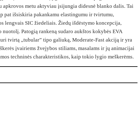
au apkrovos metu aktyviau įsijungia didesnė blanko dalis. Tai
p pat išsiskiria pakankamu elastingumu ir tvirtumu,
s lengvais SIC žiedeliais. Žiedų išdėstymo koncepcija,
mo nuotolį. Patogią rankeną sudaro aukštos kokybės EVA
i tvirtą „tubular” tipo galiuką, Moderate-Fast akciją ir yra
eškerės įvairiems žvejybos stiliams, masalams ir jų animacijai
amos techninės charakteristikos, kaip tokio lygio meškerėms.