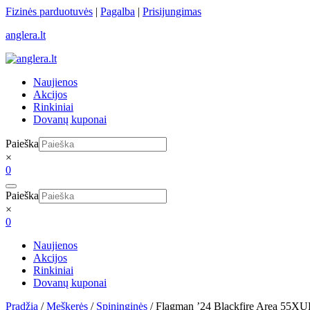
Skip
Fizinės parduotuvės
|
Pagalba
|
Prisijungimas
to
anglera.lt
content
Naujienos
Akcijos
Rinkiniai
Dovanų kuponai
Paieška
×
0
Paieška
×
0
Naujienos
Akcijos
Rinkiniai
Dovanų kuponai
Pradžia
/
Meškerės
/
Spininginės
/ Flagman ’24 Blackfire Area 55XU