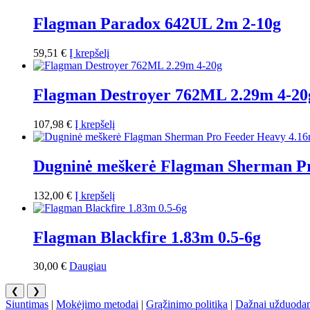
Flagman Paradox 642UL 2m 2-10g
59,51
€
Į krepšelį
Flagman Destroyer 762ML 2.29m 4-20
107,98
€
Į krepšelį
Dugninė meškerė Flagman Sherman Pr
132,00
€
Į krepšelį
Flagman Blackfire 1.83m 0.5-6g
30,00
€
Daugiau
❮
❯
Siuntimas
|
Mokėjimo metodai
|
Grąžinimo politika
|
Dažnai užduodam