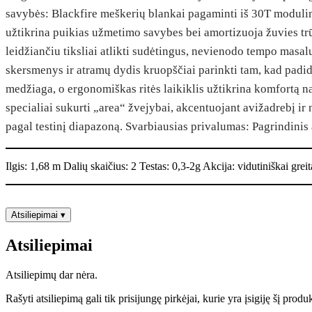
55XUL
savybės: Blackfire meškerių blankai pagaminti iš 30T modulini
1.68м
užtikrina puikias užmetimo savybes bei amortizuoja žuvies trū
0.3-
2g
leidžiančiu tiksliai atlikti sudėtingus, nevienodo tempo mas
skersmenys ir atramų dydis kruopščiai parinkti tam, kad pad
medžiaga, o ergonomiškas ritės laikiklis užtikrina komfortą na
specialiai sukurti „area“ žvejybai, akcentuojant avižadrebį ir 
pagal testinį diapazoną. Svarbiausias privalumas: Pagrindinis
Ilgis: 1,68 m Dalių skaičius: 2 Testas: 0,3-2g Akcija: vidutiniškai grei
Atsiliepimai
▾
Atsiliepimai
Atsiliepimų dar nėra.
Rašyti atsiliepimą gali tik prisijungę pirkėjai, kurie yra įsigiję šį produ