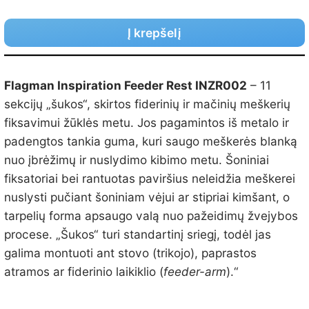
Į krepšelį
Flagman Inspiration Feeder Rest INZR002
– 11
sekcijų „šukos“, skirtos fiderinių ir mačinių meškerių
fiksavimui žūklės metu. Jos pagamintos iš metalo ir
padengtos tankia guma, kuri saugo meškerės blanką
nuo įbrėžimų ir nuslydimo kibimo metu. Šoniniai
fiksatoriai bei rantuotas paviršius neleidžia meškerei
nuslysti pučiant šoniniam vėjui ar stipriai kimšant, o
tarpelių forma apsaugo valą nuo pažeidimų žvejybos
procese. „Šukos“ turi standartinį sriegį, todėl jas
galima montuoti ant stovo (trikojo), paprastos
atramos ar fiderinio laikiklio (
feeder-arm
).“