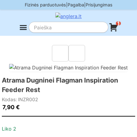
Skip
Fizinės parduotuvės
|
Pagalba
|
Prisijungimas
to
content
1
Atrama Dugninei Flagman Inspiration
Feeder Rest
Kodas: INZR002
7,90
€
Liko 2