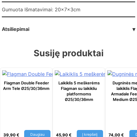
Gumuota Išmatavimai: 20x7x3cm
Atsiliepimai
▾
Susiję produktai
Flagman Double Feeder
Laikiklis 5 meškerėms
Dugninės m
Arm Tele Ø25/30/36mm
Flagman su laikikliu
laikiklis F
platformoms
Armadale Fee
Ø25/30/36mm
Medium Ø25
Daugiau
Į krepšelį
39,90
€
45,90
€
74,00
€