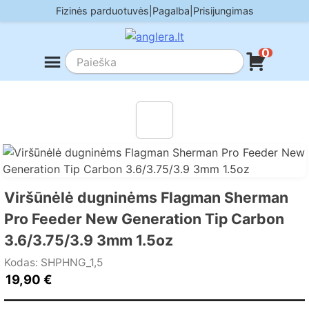
Skip
Fizinės parduotuvės
|
Pagalba
|
Prisijungimas
to
content
0
Viršūnėlė dugninėms Flagman Sherman
Pro Feeder New Generation Tip Carbon
3.6/3.75/3.9 3mm 1.5oz
Kodas: SHPHNG_1,5
19,90
€