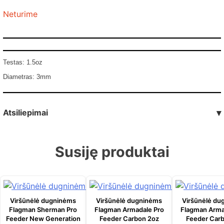
Neturime
Testas: 1.5oz
Diametras: 3mm
Atsiliepimai
▾
Susiję produktai
Viršūnėlė dugninėms
Viršūnėlė dugninėms
Viršūnėlė du
Flagman Sherman Pro
Flagman Armadale Pro
Flagman Arma
Feeder New Generation
Feeder Carbon 2oz
Feeder Carb