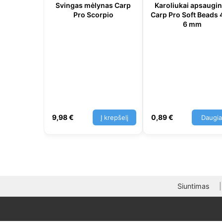
Svingas mėlynas Carp
Karoliukai apsaugin
Pro Scorpio
Carp Pro Soft Beads 4
6 mm
9,98
€
0,89
€
Į krepšelį
Daugi
Siuntimas
|