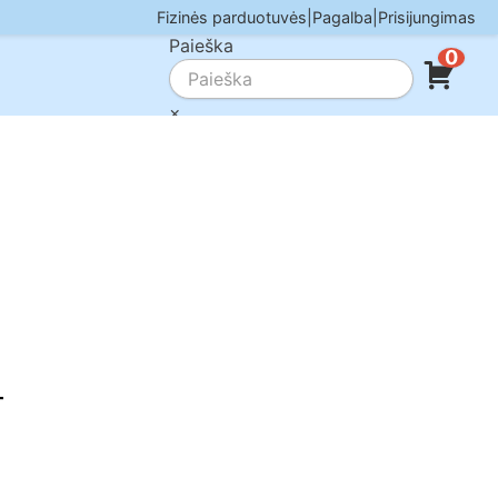
Fizinės parduotuvės
|
Pagalba
|
Prisijungimas
Paieška
0
×