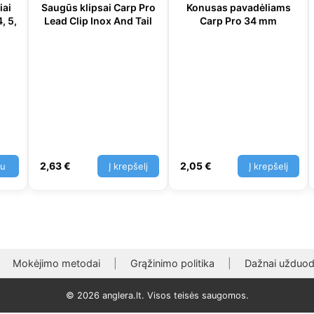
iai
Saugūs klipsai Carp Pro
Konusas pavadėliams
, 5,
Lead Clip Inox And Tail
Carp Pro 34 mm
2,63
€
2,05
€
au
Į krepšelį
Į krepšelį
Mokėjimo metodai
|
Grąžinimo politika
|
Dažnai užduod
© 2026 anglera.lt. Visos teisės saugomos.