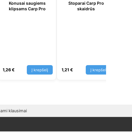
Konusai saugiems
Stoparai Carp Pro
klipsams Carp Pro
skaidrūs
Si
Fl
1,26
€
1,21
€
0,70
Į krepšelį
Į krepšelį
ami klausimai