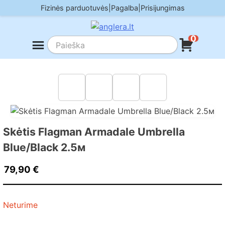
Skip
Fizinės parduotuvės
|
Pagalba
|
Prisijungimas
to
content
0
Skėtis Flagman Armadale Umbrella
Blue/Black 2.5м
79,90
€
Neturime