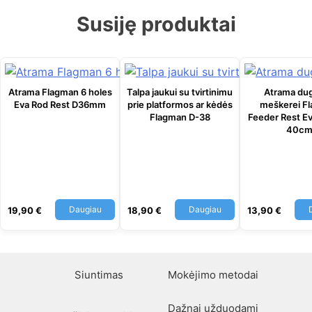
Susiję produktai
Atrama Flagman 6 holes
Talpa jaukui su tvirtinimu
Atrama dug
Eva Rod Rest D36mm
prie platformos ar kėdės
meškerei F
Flagman D-38
Feeder Rest Ev
40с
Daugiau
Daugiau
19,90
€
18,90
€
13,90
€
Siuntimas
Mokėjimo metodai
Dažnai užduodami