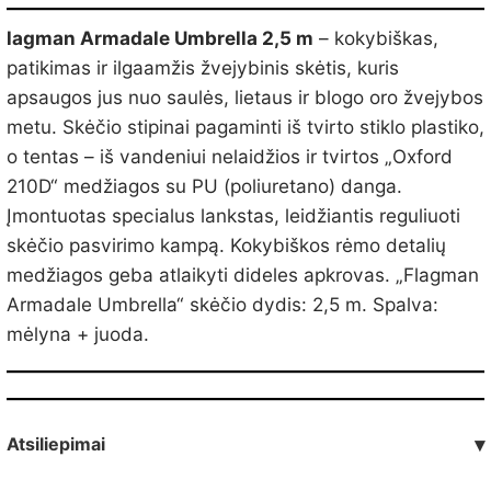
lagman Armadale Umbrella 2,5 m
– kokybiškas,
patikimas ir ilgaamžis žvejybinis skėtis, kuris
apsaugos jus nuo saulės, lietaus ir blogo oro žvejybos
metu. Skėčio stipinai pagaminti iš tvirto stiklo plastiko,
o tentas – iš vandeniui nelaidžios ir tvirtos „Oxford
210D“ medžiagos su PU (poliuretano) danga.
Įmontuotas specialus lankstas, leidžiantis reguliuoti
skėčio pasvirimo kampą. Kokybiškos rėmo detalių
medžiagos geba atlaikyti dideles apkrovas. „Flagman
Armadale Umbrella“ skėčio dydis: 2,5 m. Spalva:
mėlyna + juoda.
Atsiliepimai
▾