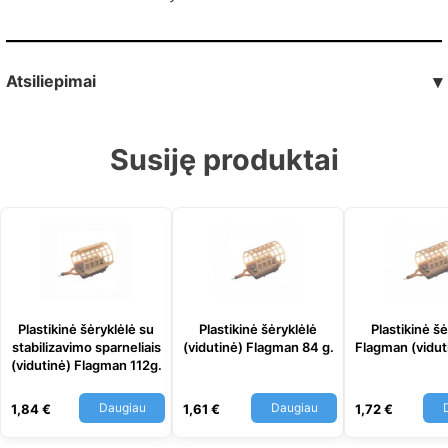
Atsiliepimai
▾
Susiję produktai
Plastikinė šėryklėlė su
Plastikinė šėryklėlė
Plastikinė šė
stabilizavimo sparneliais
(vidutinė) Flagman 84 g.
Flagman (vidut
(vidutinė) Flagman 112g.
Daugiau
Daugiau
1,84
€
1,61
€
1,72
€