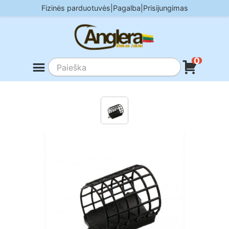
Skip
Fizinės parduotuvės
|
Pagalba
|
Prisijungimas
to
content
0