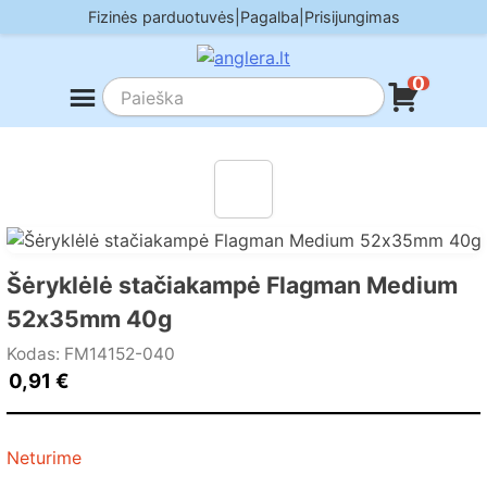
Skip
Fizinės parduotuvės
|
Pagalba
|
Prisijungimas
to
content
0
Šėryklėlė stačiakampė Flagman Medium
52х35mm 40g
Kodas: FM14152-040
0,91
€
Neturime