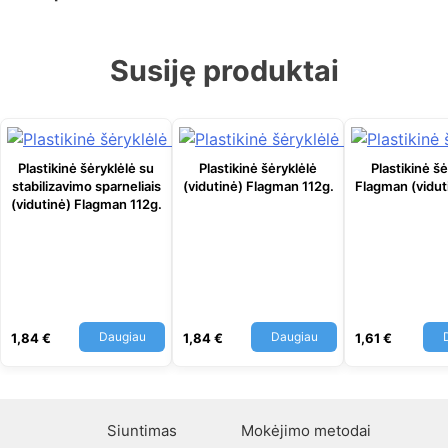
Susiję produktai
Plastikinė šėryklėlė su
Plastikinė šėryklėlė
Plastikinė šė
stabilizavimo sparneliais
(vidutinė) Flagman 112g.
Flagman (vidut
(vidutinė) Flagman 112g.
Daugiau
Daugiau
1,84
€
1,84
€
1,61
€
Siuntimas
Mokėjimo metodai