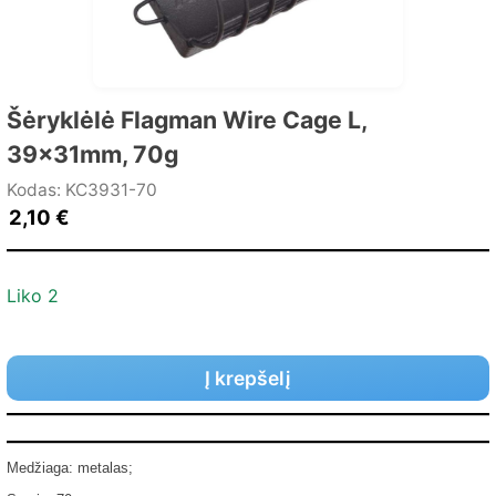
Šėryklėlė Flagman Wire Cage L,
39x31mm, 70g
Kodas: KC3931-70
2,10
€
Liko 2
Į krepšelį
Medžiaga: metalas;