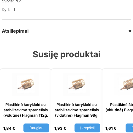
Svoris: 70g;
Dydis: L.
Atsiliepimai
▾
Susiję produktai
Plastikinė šėryklėlė su
Plastikinė šėryklėlė su
Plastikinė šė
stabilizavimo sparneliais
stabilizavimo sparneliais
(vidutinė) Fla
(vidutinė) Flagman 112g.
(vidutinė) Flagman 98g.
Daugiau
Į krepšelį
1,84
€
1,93
€
1,61
€