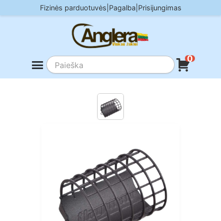
Skip
Fizinės parduotuvės
|
Pagalba
|
Prisijungimas
to
content
0