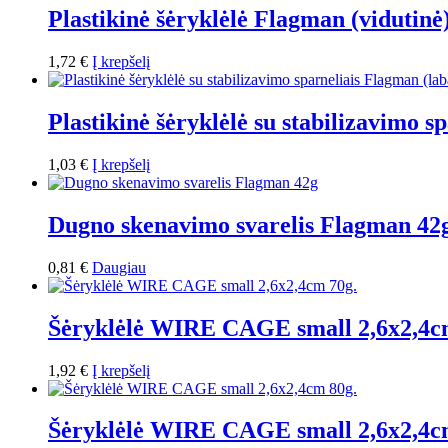
Plastikinė šėryklėlė Flagman (vidutinė)
1,72
€
Į krepšelį
Plastikinė šėryklėlė su stabilizavimo s
1,03
€
Į krepšelį
Dugno skenavimo svarelis Flagman 42
0,81
€
Daugiau
Šėryklėlė WIRE CAGE small 2,6x2,4c
1,92
€
Į krepšelį
Šėryklėlė WIRE CAGE small 2,6x2,4c