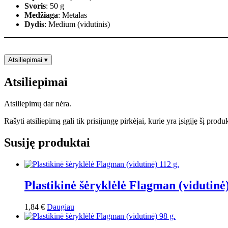
Svoris
: 50 g
Medžiaga
: Metalas
Dydis
: Medium (vidutinis)
Atsiliepimai
▾
Atsiliepimai
Atsiliepimų dar nėra.
Rašyti atsiliepimą gali tik prisijungę pirkėjai, kurie yra įsigiję šį produ
Susiję produktai
Plastikinė šėryklėlė Flagman (vidutinė)
1,84
€
Daugiau