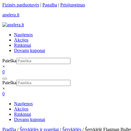
Skip
Fizinės parduotuvės
|
Pagalba
|
Prisijungimas
to
anglera.lt
content
Naujienos
Akcijos
Rinkiniai
Dovanų kuponai
Paieška
×
0
Paieška
×
0
Naujienos
Akcijos
Rinkiniai
Dovanų kuponai
Pradžia
/
Šėryklėlės ir svareliai
/
Šėryklėlės
/ Šeryklėlė Flagman Bull