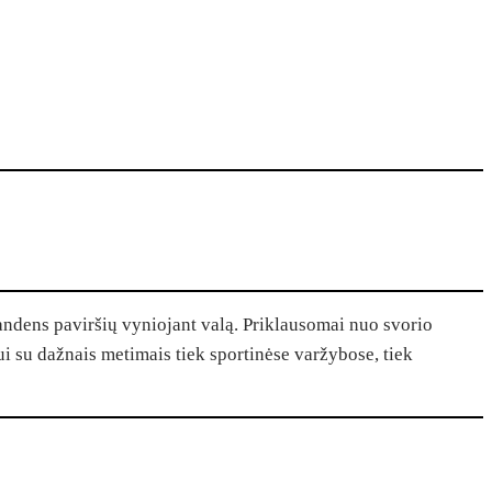
į vandens paviršių vyniojant valą. Priklausomai nuo svorio
i su dažnais metimais tiek sportinėse varžybose, tiek