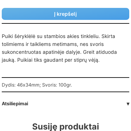
Į krepšelį
Puiki šėryklėlė su stambios akies tinkleliu. Skirta
tolimiems ir taikliems metimams, nes svoris
sukoncentruotas apatinėje dalyje. Greit atiduoda
jauką. Puikiai tiks gaudant per stiprų vėją.
Dydis: 46х34mm; Svoris: 100gr.
Atsiliepimai
▾
Susiję produktai