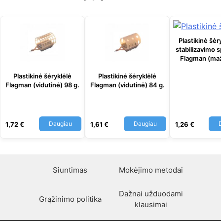
Plastikinė šėr
stabilizavimo s
Flagman (maž
Plastikinė šėryklėlė
Plastikinė šėryklėlė
Flagman (vidutinė) 98 g.
Flagman (vidutinė) 84 g.
Daugiau
Daugiau
1,72
€
1,61
€
1,26
€
Siuntimas
Mokėjimo metodai
Dažnai užduodami
Grąžinimo politika
klausimai