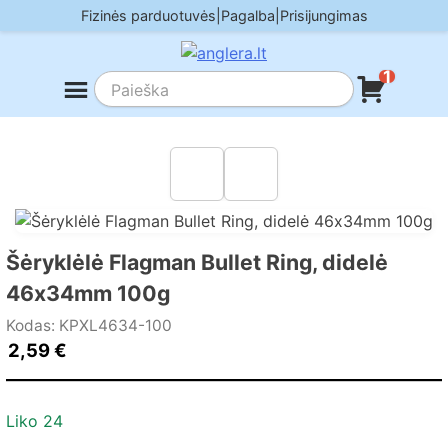
Skip
Fizinės parduotuvės
|
Pagalba
|
Prisijungimas
to
content
1
Šėryklėlė Flagman Bullet Ring, didelė
46х34mm 100g
Kodas: KPXL4634-100
2,59
€
Liko 24