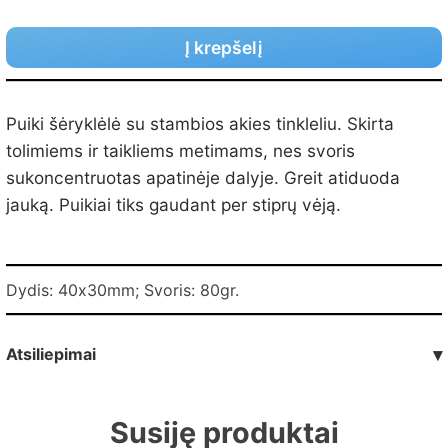
Į krepšelį
Puiki šėryklėlė su stambios akies tinkleliu. Skirta
tolimiems ir taikliems metimams, nes svoris
sukoncentruotas apatinėje dalyje. Greit atiduoda
jauką. Puikiai tiks gaudant per stiprų vėją.
Dydis: 40х30mm; Svoris: 80gr.
Atsiliepimai
▾
Susiję produktai