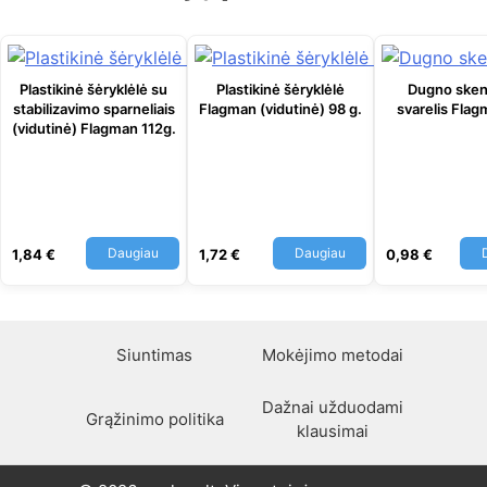
Plastikinė šėryklėlė su
Plastikinė šėryklėlė
Dugno ske
stabilizavimo sparneliais
Flagman (vidutinė) 98 g.
svarelis Fla
(vidutinė) Flagman 112g.
Daugiau
Daugiau
1,84
€
1,72
€
0,98
€
Siuntimas
Mokėjimo metodai
Dažnai užduodami
Grąžinimo politika
klausimai