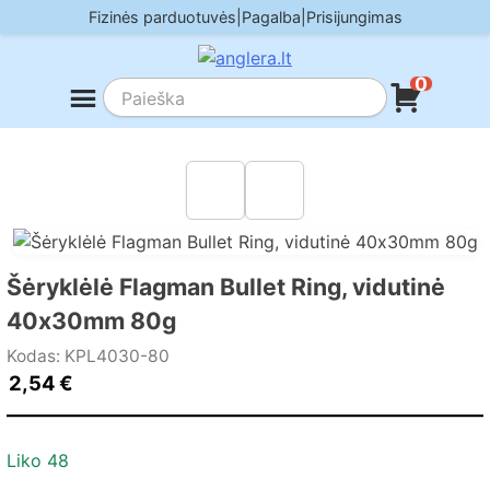
Skip
Fizinės parduotuvės
|
Pagalba
|
Prisijungimas
to
content
0
Šėryklėlė Flagman Bullet Ring, vidutinė
40х30mm 80g
Kodas: KPL4030-80
2,54
€
Liko 48