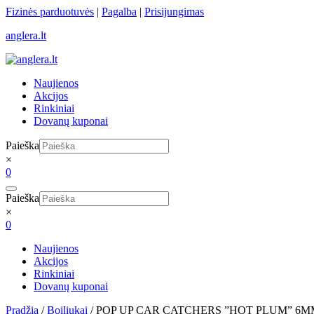
Skip
Fizinės parduotuvės
|
Pagalba
|
Prisijungimas
to
anglera.lt
content
Naujienos
Akcijos
Rinkiniai
Dovanų kuponai
Paieška
×
0
Paieška
×
0
Naujienos
Akcijos
Rinkiniai
Dovanų kuponai
Pradžia
/
Boiliukai
/ POP UP CAR CATCHERS ”HOT PLUM” 6M