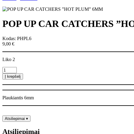
POP UP CAR CATCHERS ”H
Kodas: PHPL6
9,00
€
Liko 2
produkto
kiekis:
Į krepšelį
POP
UP
CAR
CATCHERS
Plaukiantis 6mm
''HOT
PLUM''
6MM
Atsiliepimai
▾
Atsiliepimai