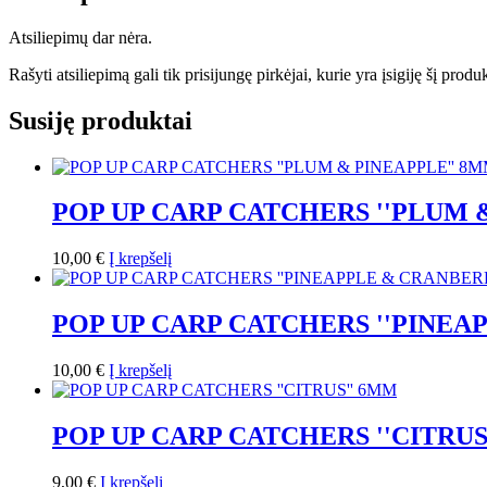
Atsiliepimų dar nėra.
Rašyti atsiliepimą gali tik prisijungę pirkėjai, kurie yra įsigiję šį produ
Susiję produktai
POP UP CARP CATCHERS ''PLUM 
10,00
€
Į krepšelį
POP UP CARP CATCHERS ''PINEA
10,00
€
Į krepšelį
POP UP CARP CATCHERS ''CITRUS
9,00
€
Į krepšelį