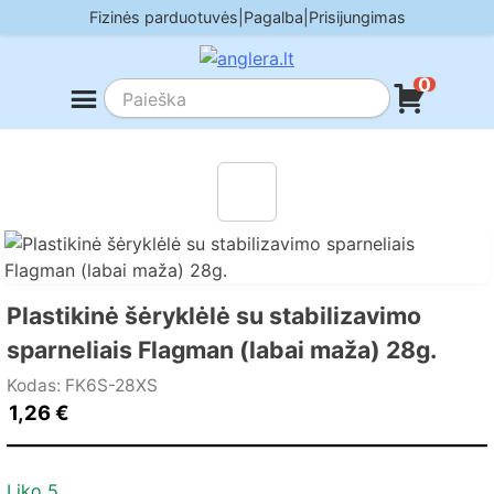
Skip
Fizinės parduotuvės
|
Pagalba
|
Prisijungimas
to
content
0
Plastikinė šėryklėlė su stabilizavimo
sparneliais Flagman (labai maža) 28g.
Kodas: FK6S-28XS
1,26
€
Liko 5