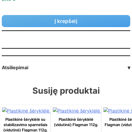
Į krepšelį
Atsiliepimai
▾
Susiję produktai
Plastikinė šėryklėlė su
Plastikinė šėryklėlė
Plastikinė šė
stabilizavimo sparneliais
(vidutinė) Flagman 112g.
Flagman (vidut
(vidutinė) Flagman 112g.