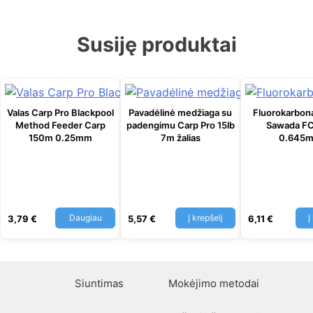
Susiję produktai
Valas Carp Pro Blackpool
Pavadėlinė medžiaga su
Fluorokarbon
Method Feeder Carp
padengimu Carp Pro 15lb
Sawada F
150m 0.25mm
7m žalias
0.645
Daugiau
Į krepšelį
Į
3,79
€
5,57
€
6,11
€
Siuntimas
Mokėjimo metodai