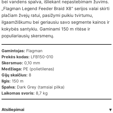
bei vandens spalva, išliekant nepastebimam žuvims.
„Flagman Legend Feeder Braid X8“ serijos valai skirti
plačiam žvejų ratui, pasižymi puikiu tvirtumu,
ilgaamžiškumu bei geriausiu savo segmente kainos ir
kokybės santykiu. Gaminami 150 m ritėse ir
populiariausių skersmenų.
Gamintojas:
Flagman
Prekės kodas:
LFB150-010
Skersmuo:
0,10 mm
Medžiaga:
PE (polietilenas)
Gijų skaičius:
8
Ilgis:
150 m
Spalva:
Dark Grey (tamsiai pilka)
Laikomas svoris:
8,7 kg
Atsiliepimai
▾