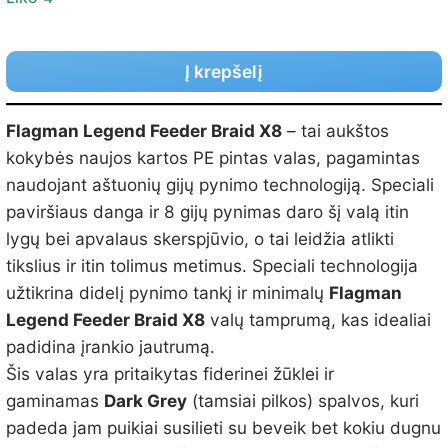
Į krepšelį
Flagman Legend Feeder Braid X8
– tai aukštos
kokybės naujos kartos PE pintas valas, pagamintas
naudojant aštuonių gijų pynimo technologiją. Speciali
paviršiaus danga ir 8 gijų pynimas daro šį valą itin
lygų bei apvalaus skerspjūvio, o tai leidžia atlikti
tikslius ir itin tolimus metimus. Speciali technologija
užtikrina didelį pynimo tankį ir minimalų
Flagman
Legend Feeder Braid X8
valų tamprumą, kas idealiai
padidina įrankio jautrumą.
Šis valas yra pritaikytas fiderinei žūklei ir
gaminamas
Dark Grey
(tamsiai pilkos) spalvos, kuri
padeda jam puikiai susilieti su beveik bet kokiu dugnu