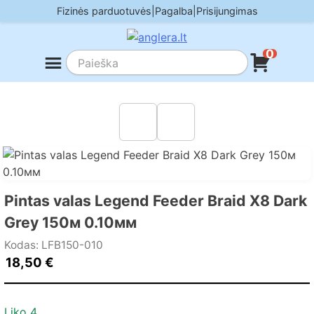
Skip
Fizinės parduotuvės
|
Pagalba
|
Prisijungimas
to
content
0
Pintas valas Legend Feeder Braid X8 Dark
Grey 150м 0.10мм
Kodas: LFB150-010
18,50
€
Liko 4