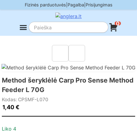
Skip
Fizinės parduotuvės
|
Pagalba
|
Prisijungimas
to
content
0
Method šeryklėlė Carp Pro Sense Method
Feeder L 70G
Kodas: CPSMF-L070
1,40
€
Liko 4