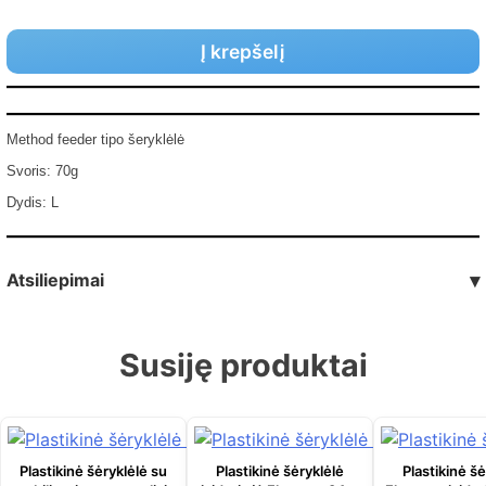
Į krepšelį
Method feeder tipo šeryklėlė
Svoris: 70g
Dydis: L
Atsiliepimai
▾
Susiję produktai
Plastikinė šėryklėlė su
Plastikinė šėryklėlė
Plastikinė šė