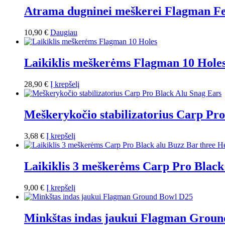
Atrama dugninei meškerei Flagman Fe
10,90
€
Daugiau
Laikiklis meškerėms Flagman 10 Hole
28,90
€
Į krepšelį
Meškerykočio stabilizatorius Carp Pr
3,68
€
Į krepšelį
Laikiklis 3 meškerėms Carp Pro Black
9,00
€
Į krepšelį
Minkštas indas jaukui Flagman Grou