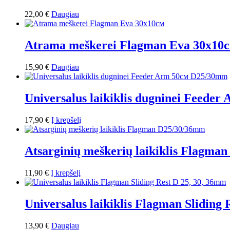
22,00
€
Daugiau
Atrama meškerei Flagman Eva 30x10
15,90
€
Daugiau
Universalus laikiklis dugninei Feede
17,90
€
Į krepšelį
Atsarginių meškerių laikiklis Flagma
11,90
€
Į krepšelį
Universalus laikiklis Flagman Sliding 
13,90
€
Daugiau