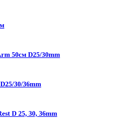
см
r Arm 50см D25/30mm
n D25/30/36mm
Rest D 25, 30, 36mm