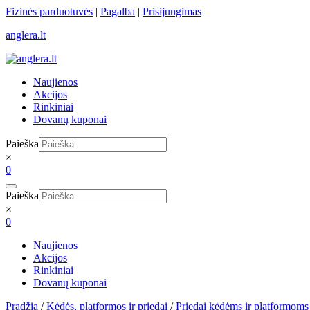
Skip
Fizinės parduotuvės
|
Pagalba
|
Prisijungimas
to
anglera.lt
content
Naujienos
Akcijos
Rinkiniai
Dovanų kuponai
Paieška
×
0
Paieška
×
0
Naujienos
Akcijos
Rinkiniai
Dovanų kuponai
Pradžia
/
Kėdės, platformos ir priedai
/
Priedai kėdėms ir platformoms