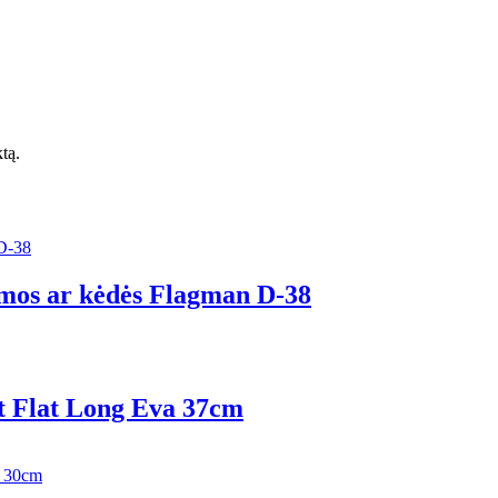
ktą.
ormos ar kėdės Flagman D-38
t Flat Long Eva 37сm