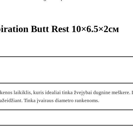
piration Butt Rest 10×6.5×2см
nos laikiklis, kuris idealiai tinka žvejybai dugnine meškere.
ažeidžiant
.
Tinka įvairaus diametro rankenoms.