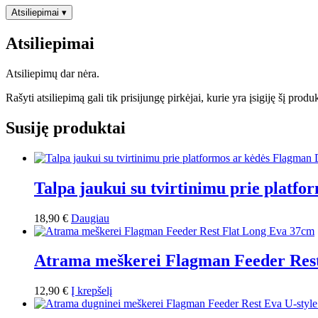
Atsiliepimai
▾
Atsiliepimai
Atsiliepimų dar nėra.
Rašyti atsiliepimą gali tik prisijungę pirkėjai, kurie yra įsigiję šį produ
Susiję produktai
Talpa jaukui su tvirtinimu prie platf
18,90
€
Daugiau
Atrama meškerei Flagman Feeder Res
12,90
€
Į krepšelį