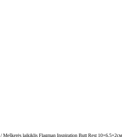
/ Meškerės laikiklis Flagman Inspiration Butt Rest 10×6.5×2см