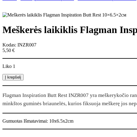
Meškerės laikiklis Flagman Ins
Kodas: INZR007
5,50
€
Liko 1
produkto
Į krepšelį
kiekis:
Meškerės
laikiklis
Flagman Inspiration Butt Rest INZR007 yra meškerykočio ranke
Flagman
minkštos guminės briaunelės, kurios fiksuoja meškerę jos nep
Inspiration
Butt
Rest
10x6.5x2см
Gumuotas Išmatavimai: 10x6.5x2cm