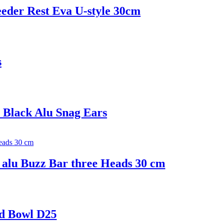
eder Rest Eva U-style 30сm
s
o Black Alu Snag Ears
 alu Buzz Bar three Heads 30 cm
nd Bowl D25