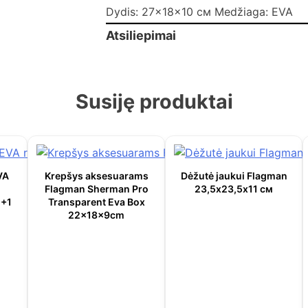
Dydis: 27x18x10 см Medžiaga: EVA
Atsiliepimai
Susiję produktai
VA
Krepšys aksesuarams
Dėžutė jaukui Flagman
Flagman Sherman Pro
23,5х23,5х11 см
1+1
Transparent Eva Box
22x18x9cm