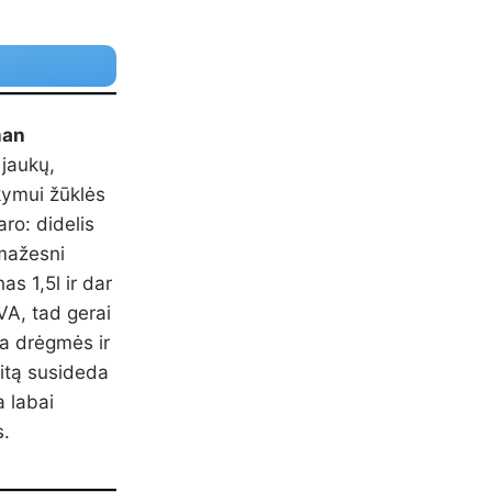
man
 jaukų,
kymui žūklės
ro: didelis
 mažesni
as 1,5l ir dar
EVA, tad gerai
ia drėgmės ir
kitą susideda
a labai
s.