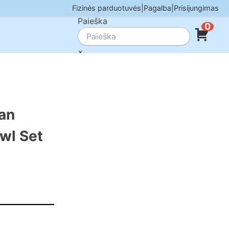
Fizinės parduotuvės
|
Pagalba
|
Prisijungimas
Paieška
0
×
an
wl Set