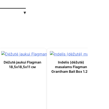
▾
Dėžutė jaukui Flagman
Indelis (dėžutė)
18,5х18,5х11 см
masalams Flagman
Grantham Bait Box 1.25l
I
ma
Armad