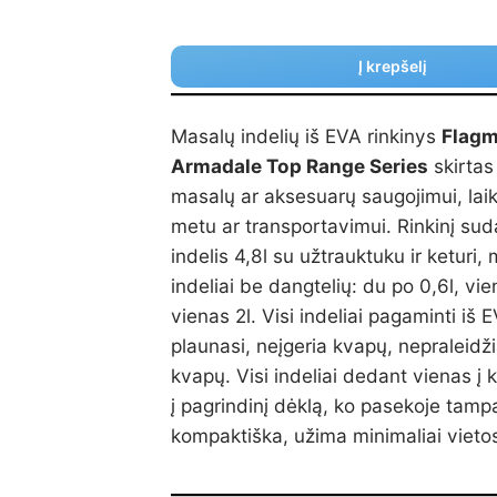
Į krepšelį
Masalų indelių iš EVA rinkinys
Flag
Armadale Top Range Series
skirtas
masalų ar aksesuarų saugojimui, lai
metu ar transportavimui. Rinkinį suda
indelis 4,8l su užtrauktuku ir keturi,
indeliai be dangtelių: du po 0,6l, vien
vienas 2l. Visi indeliai pagaminti iš 
plaunasi, neįgeria kvapų, nepraleidž
kvapų. Visi indeliai dedant vienas į 
į pagrindinį dėklą, ko pasekoje tamp
kompaktiška, užima minimaliai vieto