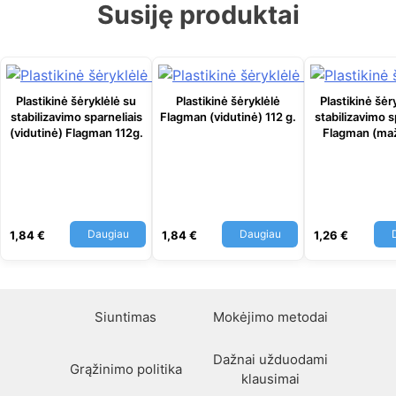
Susiję produktai
Plastikinė šėryklėlė su
Plastikinė šėryklėlė
Plastikinė šėr
stabilizavimo sparneliais
Flagman (vidutinė) 112 g.
stabilizavimo s
(vidutinė) Flagman 112g.
Flagman (maž
Daugiau
Daugiau
1,84
€
1,84
€
1,26
€
Siuntimas
Mokėjimo metodai
Dažnai užduodami
Grąžinimo politika
klausimai