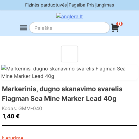
Skip
Fizinės parduotuvės
|
Pagalba
|
Prisijungimas
to
content
0
Markerinis, dugno skanavimo svarelis
Flagman Sea Mine Marker Lead 40g
Kodas: GMM-040
1,40
€
Neturime