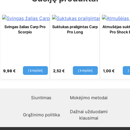
Svingas žalias Carp Pro
Suktukas prailgintas Carp
Atmušėjas sukt
Scorpio
Pro Long
Pro Shock 
Į krepšelį
Į krepšelį
Į
9,98
€
2,52
€
1,00
€
Siuntimas
Mokėjimo metodai
Dažnai užduodami
Grąžinimo politika
klausimai