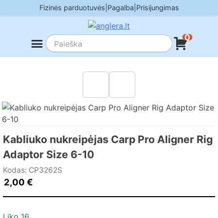
Skip
Fizinės parduotuvės
|
Pagalba
|
Prisijungimas
to
content
0
Kabliuko nukreipėjas Carp Pro Aligner Rig
Adaptor Size 6-10
Kodas: CP3262S
2,00
€
Liko 16