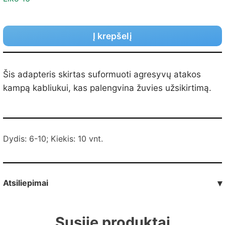
Į krepšelį
Šis adapteris skirtas suformuoti agresyvų atakos
kampą kabliukui, kas palengvina žuvies užsikirtimą.
Dydis: 6-10; Kiekis: 10 vnt.
Atsiliepimai
▾
Susiję produktai