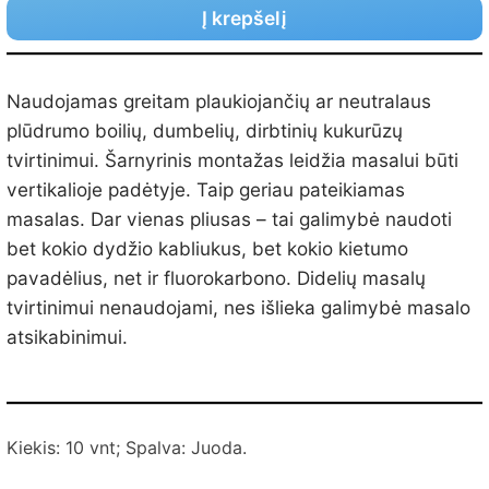
Į krepšelį
Naudojamas greitam plaukiojančių ar neutralaus
plūdrumo boilių, dumbelių, dirbtinių kukurūzų
tvirtinimui. Šarnyrinis montažas leidžia masalui būti
vertikalioje padėtyje. Taip geriau pateikiamas
masalas. Dar vienas pliusas – tai galimybė naudoti
bet kokio dydžio kabliukus, bet kokio kietumo
pavadėlius, net ir fluorokarbono. Didelių masalų
tvirtinimui nenaudojami, nes išlieka galimybė masalo
atsikabinimui.
Kiekis: 10 vnt; Spalva: Juoda.