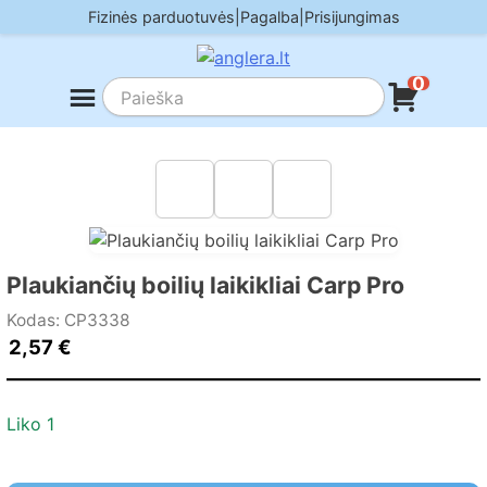
Skip
Fizinės parduotuvės
|
Pagalba
|
Prisijungimas
to
content
0
Plaukiančių boilių laikikliai Carp Pro
Kodas: CP3338
2,57
€
Liko 1