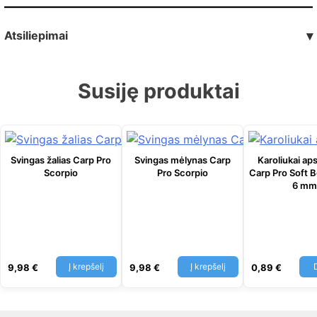
Atsiliepimai
▾
Susiję produktai
Svingas žalias Carp Pro
Svingas mėlynas Carp
Karoliukai aps
Scorpio
Pro Scorpio
Carp Pro Soft B
6 mm
Į krepšelį
Į krepšelį
9,98
€
9,98
€
0,89
€