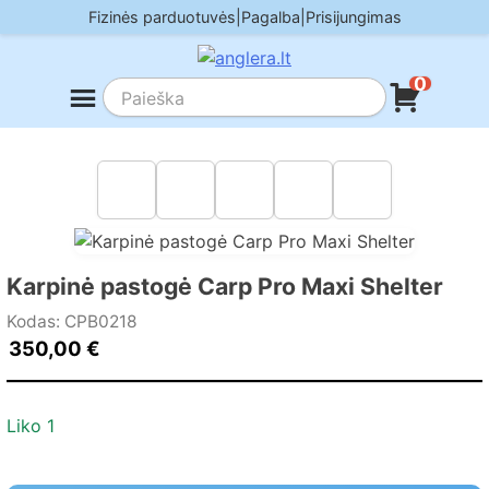
Skip
Fizinės parduotuvės
|
Pagalba
|
Prisijungimas
to
content
0
Karpinė pastogė Carp Pro Maxi Shelter
Kodas: CPB0218
350,00
€
Liko 1