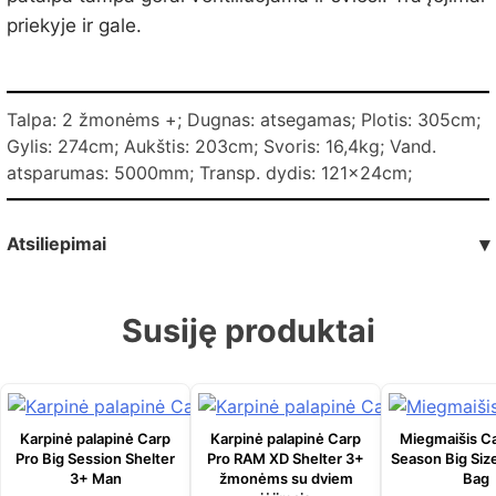
priekyje ir gale.
Talpa: 2 žmonėms +; Dugnas: atsegamas; Plotis: 305cm;
Gylis: 274cm; Aukštis: 203cm; Svoris: 16,4kg; Vand.
atsparumas: 5000mm; Transp. dydis: 121×24cm;
Atsiliepimai
▾
Susiję produktai
Karpinė palapinė Carp
Karpinė palapinė Carp
Miegmaišis Ca
Pro Big Session Shelter
Pro RAM XD Shelter 3+
Season Big Siz
3+ Man
žmonėms su dviem
Bag