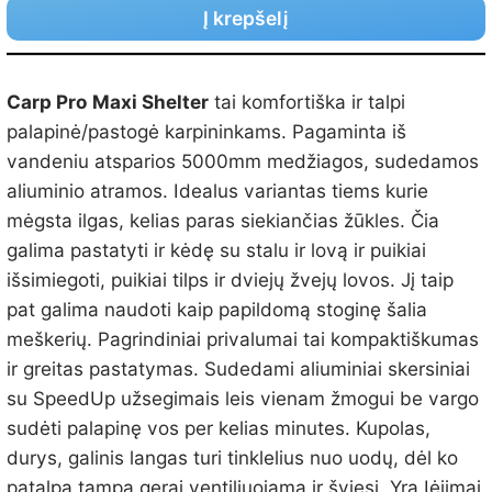
Į krepšelį
Carp Pro Maxi Shelter
tai komfortiška ir talpi
palapinė/pastogė karpininkams. Pagaminta iš
vandeniu atsparios 5000mm medžiagos, sudedamos
aliuminio atramos. Idealus variantas tiems kurie
mėgsta ilgas, kelias paras siekiančias žūkles. Čia
galima pastatyti ir kėdę su stalu ir lovą ir puikiai
išsimiegoti, puikiai tilps ir dviejų žvejų lovos. Jį taip
pat galima naudoti kaip papildomą stoginę šalia
meškerių. Pagrindiniai privalumai tai kompaktiškumas
ir greitas pastatymas. Sudedami aliuminiai skersiniai
su SpeedUp užsegimais leis vienam žmogui be vargo
sudėti palapinę vos per kelias minutes. Kupolas,
durys, galinis langas turi tinklelius nuo uodų, dėl ko
patalpa tampa gerai ventiliuojama ir šviesi. Yra Įėjimai