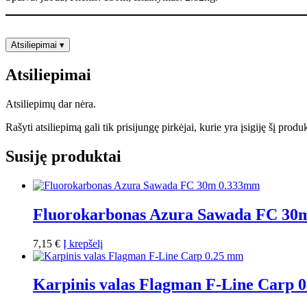
Atsiliepimai
▾
Atsiliepimai
Atsiliepimų dar nėra.
Rašyti atsiliepimą gali tik prisijungę pirkėjai, kurie yra įsigiję šį produ
Susiję produktai
Fluorokarbonas Azura Sawada FC 30
7,15
€
Į krepšelį
Karpinis valas Flagman F-Line Carp 