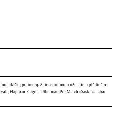
šiuolaikiškų polimerų. Skirtas tolimojo užmetimo plūdinėms
ija valų Flagman Flagman Sherman Pro Match išsiskiria labai