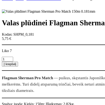
Valas plūdinei Flagman Sherm
Kodas: SHPM_0,181
5,75
€
Liko 7
produkto
kiekis:
Į krepšelį
Valas
plūdinei
Flagman
Flagman Sherman Pro Match
— puikus, skęstantis Japonišk
Sherman
Pro
meškerėms. Turi didelį atsparumą trinčiai, beveik neturi atmi
Match
tiksliais diametrais.
150m
0.181mm
Spalva: juoda; Kiekis: 150m; Išlaikymas: 2.82kg.