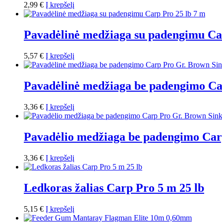
2,99
€
Į krepšelį
Pavadėlinė medžiaga su padengimu Ca
5,57
€
Į krepšelį
Pavadėlinė medžiaga be padengimo Ca
3,36
€
Į krepšelį
Pavadėlio medžiaga be padengimo Car
3,36
€
Į krepšelį
Ledkoras žalias Carp Pro 5 m 25 lb
5,15
€
Į krepšelį