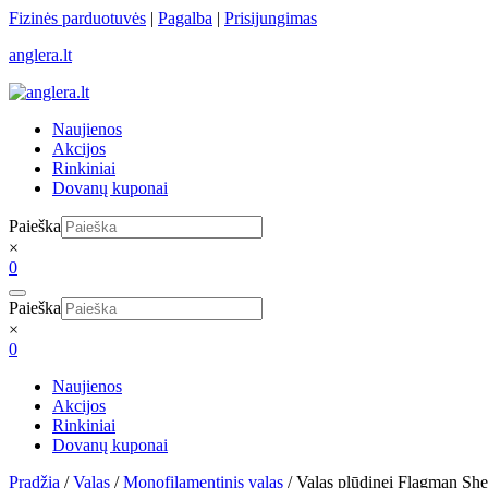
Skip
Fizinės parduotuvės
|
Pagalba
|
Prisijungimas
to
anglera.lt
content
Naujienos
Akcijos
Rinkiniai
Dovanų kuponai
Paieška
×
0
Paieška
×
0
Naujienos
Akcijos
Rinkiniai
Dovanų kuponai
Pradžia
/
Valas
/
Monofilamentinis valas
/ Valas plūdinei Flagman S