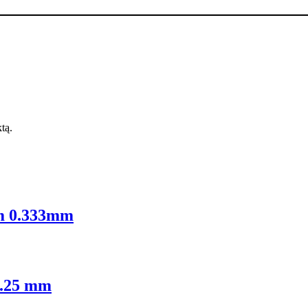
ktą.
m 0.333mm
0.25 mm