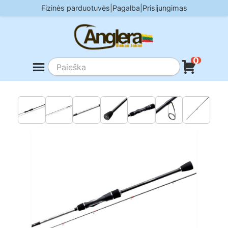
Skip
Fizinės parduotuvės
|
Pagalba
|
Prisijungimas
to
content
0