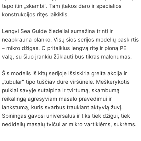
tapo itin „skambi”. Tam įtakos daro ir specialios
konstrukcijos ritęs laikiklis.
Lengvi Sea Guide žiedeliai sumažina trintį ir
neapkrauna blanko. Visų šios serijos modelių paskirtis
– mikro džigas. O pritaikius lengvą ritę ir ploną PE
valą, su šiuo įrankiu žūklauti bus tikras malonumas.
Šis modelis iš kitų serijoje išsiskiria greita akcija ir
„tubular” tipo tuščiavidure viršūnėle. Meškerykotis
puikiai savyje sutalpina ir tvirtumą, skambumą
reikalingą agresyviam masalo pravedimui ir
lankstumą, kuris svarbus traukiant aktyvią žuvį.
Spiningas gavosi universalus ir tiks tiek džigui, tiek
nedidelių masalų tvičui ar mikro vartiklėms, sukrėms.