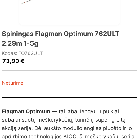
Spiningas Flagman Optimum 762ULT
2.29m 1-5g
Kodas: FO762ULT
73,90
€
Neturime
Flagman Optimum
— tai labai lengvų ir puikiai
subalansuotų meškerykočių, turinčių super-greitą
akciją serija. Dėl aukšto modulio anglies pluošto ir jo
apdirbimo technologijos AIOC, ši meškerykočių serija