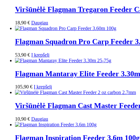
Viršūnėlė Flagman Tregaron Feeder C
18,90
€
Daugiau
Flagman Squadron Pro Сarp Feeder 3
53,90
€
Į krepšelį
Flagman Mantaray Elite Feeder 3.30m
105,90
€
Į krepšelį
Viršūnėlė Flagman Cast Master Feede
10,90
€
Daugiau
Flagman Inspiration Feeder 3.6m 100g