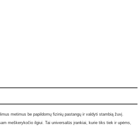
olimus metimus be papildomų fizinių pastangų ir valdyti stambią žuvį.
am meškerykočio ilgiui. Tai universalūs įrankiai, kurie tiks tiek ir upėms,