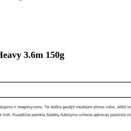
Heavy 3.6m 150g
tolygumu ir neagresyvumu. Tai leidžia gaudyti naudojant plonus valus, atlikti t
 ir tvirti. Kruopščiai parinkta žiedelių išdėstymo schema apkrovas paskirsto vis