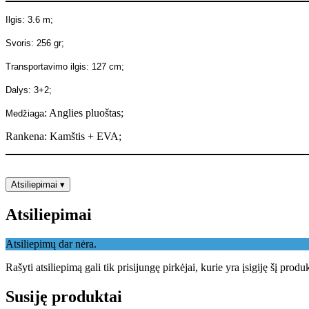
Ilgis: 3.6 m;
Svoris: 256 gr;
Transportavimo ilgis: 127 cm;
Dalys: 3+2;
: Anglies pluoštas;
Medžiaga
Rankena: Kamštis + EVA;
Atsiliepimai
▾
Atsiliepimai
Atsiliepimų dar nėra.
Rašyti atsiliepimą gali tik prisijungę pirkėjai, kurie yra įsigiję šį produ
Susiję produktai