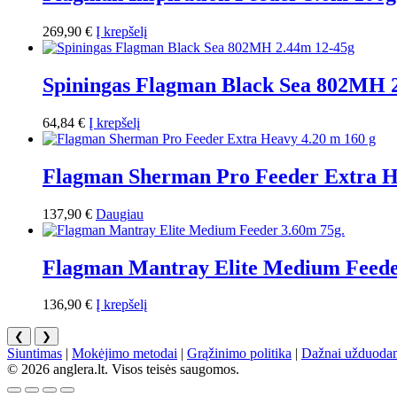
269,90
€
Į krepšelį
Spiningas Flagman Black Sea 802MH 
64,84
€
Į krepšelį
Flagman Sherman Pro Feeder Extra H
137,90
€
Daugiau
Flagman Mantray Elite Medium Feede
136,90
€
Į krepšelį
❮
❯
Siuntimas
|
Mokėjimo metodai
|
Grąžinimo politika
|
Dažnai užduodam
© 2026 anglera.lt. Visos teisės saugomos.