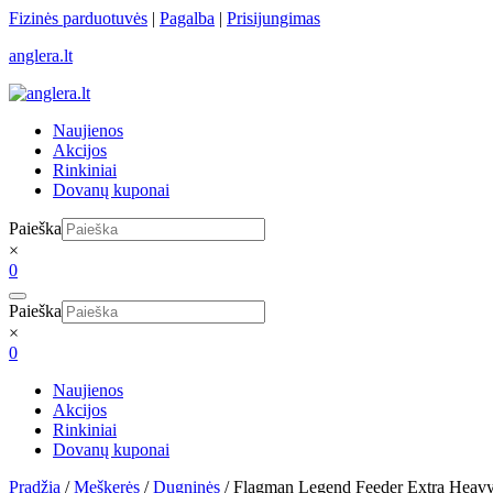
Skip
Fizinės parduotuvės
|
Pagalba
|
Prisijungimas
to
anglera.lt
content
Naujienos
Akcijos
Rinkiniai
Dovanų kuponai
Paieška
×
0
Paieška
×
0
Naujienos
Akcijos
Rinkiniai
Dovanų kuponai
Pradžia
/
Meškerės
/
Dugninės
/ Flagman Legend Feeder Extra Heav