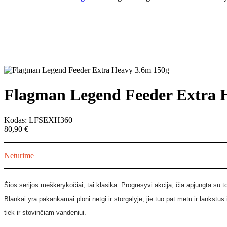
Flagman Legend Feeder Extra 
Kodas: LFSEXH360
80,90
€
Neturime
Šios serijos meškerykočiai, tai klasika. Progresyvi akcija, čia apjungta su 
Blankai yra pakankamai ploni netgi ir storgalyje, jie tuo pat metu ir lankstūs
tiek ir stovinčiam vandeniui.