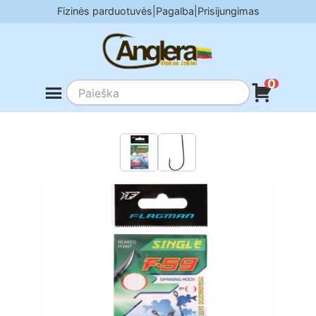
Skip
Fizinės parduotuvės
|
Pagalba
|
Prisijungimas
to
content
0