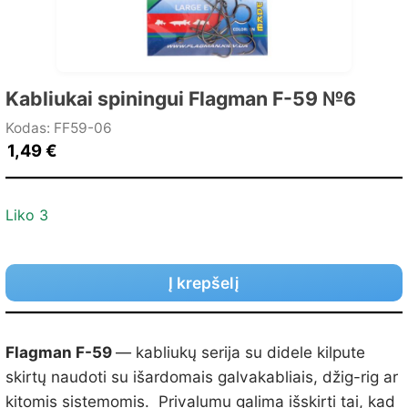
Kabliukai spiningui Flagman F-59 №6
Kodas: FF59-06
1,49
€
Liko 3
Į krepšelį
Flagman F-59
— kabliukų serija su didele kilpute
skirtų naudoti su išardomais galvakabliais, džig-rig ar
kitomis sistemomis. Privalumu galima išskirti tai, kad