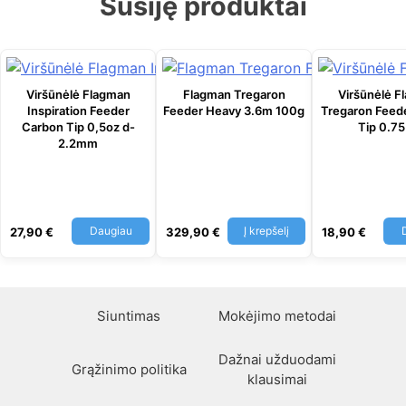
Susiję produktai
Viršūnėlė Flagman
Flagman Tregaron
Viršūnėlė F
Inspiration Feeder
Feeder Heavy 3.6m 100g
Tregaron Feed
Carbon Tip 0,5oz d-
Tip 0.75
2.2mm
Daugiau
Į krepšelį
27,90
€
329,90
€
18,90
€
Siuntimas
Mokėjimo metodai
Dažnai užduodami
Grąžinimo politika
klausimai