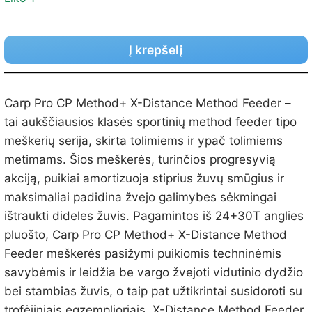
Į krepšelį
Carp Pro CP Method+ X-Distance Method Feeder –
tai aukščiausios klasės sportinių method feeder tipo
meškerių serija, skirta tolimiems ir ypač tolimiems
metimams. Šios meškerės, turinčios progresyvią
akciją, puikiai amortizuoja stiprius žuvų smūgius ir
maksimaliai padidina žvejo galimybes sėkmingai
ištraukti dideles žuvis. Pagamintos iš 24+30T anglies
pluošto, Carp Pro CP Method+ X-Distance Method
Feeder meškerės pasižymi puikiomis techninėmis
savybėmis ir leidžia be vargo žvejoti vidutinio dydžio
bei stambias žuvis, o taip pat užtikrintai susidoroti su
trofėjiniais egzemplioriais. X-Distance Method Feeder