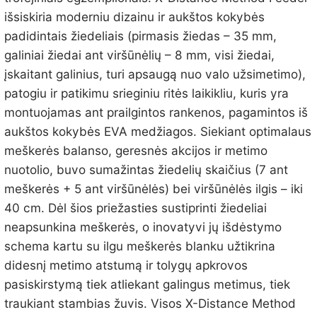
išsiskiria moderniu dizainu ir aukštos kokybės
padidintais žiedeliais (pirmasis žiedas – 35 mm,
galiniai žiedai ant viršūnėlių – 8 mm, visi žiedai,
įskaitant galinius, turi apsaugą nuo valo užsimetimo),
patogiu ir patikimu srieginiu ritės laikikliu, kuris yra
montuojamas ant prailgintos rankenos, pagamintos iš
aukštos kokybės EVA medžiagos. Siekiant optimalaus
meškerės balanso, geresnės akcijos ir metimo
nuotolio, buvo sumažintas žiedelių skaičius (7 ant
meškerės + 5 ant viršūnėlės) bei viršūnėlės ilgis – iki
40 cm. Dėl šios priežasties sustiprinti žiedeliai
neapsunkina meškerės, o inovatyvi jų išdėstymo
schema kartu su ilgu meškerės blanku užtikrina
didesnį metimo atstumą ir tolygų apkrovos
pasiskirstymą tiek atliekant galingus metimus, tiek
traukiant stambias žuvis. Visos X-Distance Method