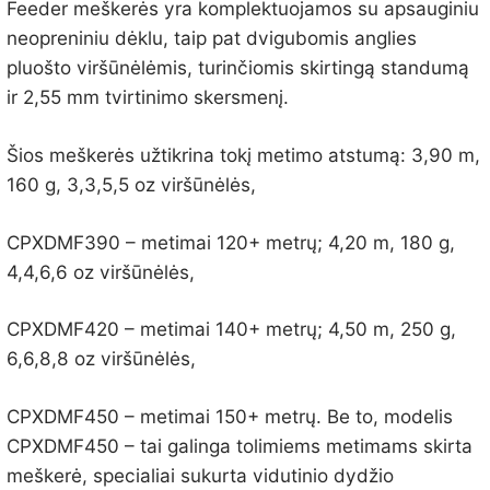
Feeder meškerės yra komplektuojamos su apsauginiu
neopreniniu dėklu, taip pat dvigubomis anglies
pluošto viršūnėlėmis, turinčiomis skirtingą standumą
ir 2,55 mm tvirtinimo skersmenį.
Šios meškerės užtikrina tokį metimo atstumą: 3,90 m,
160 g, 3,3,5,5 oz viršūnėlės,
CPXDMF390 – metimai 120+ metrų; 4,20 m, 180 g,
4,4,6,6 oz viršūnėlės,
CPXDMF420 – metimai 140+ metrų; 4,50 m, 250 g,
6,6,8,8 oz viršūnėlės,
CPXDMF450 – metimai 150+ metrų. Be to, modelis
CPXDMF450 – tai galinga tolimiems metimams skirta
meškerė, specialiai sukurta vidutinio dydžio