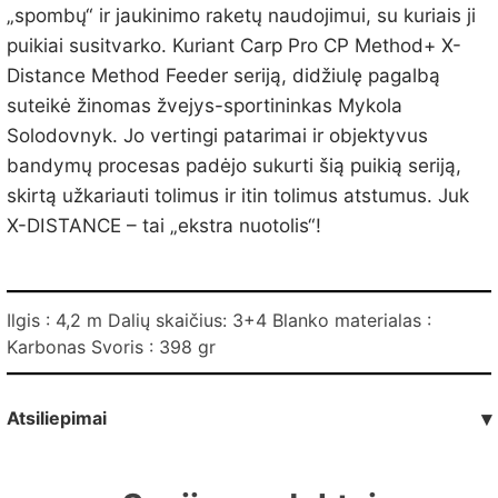
„spombų“ ir jaukinimo raketų naudojimui, su kuriais ji
puikiai susitvarko. Kuriant Carp Pro CP Method+ X-
Distance Method Feeder seriją, didžiulę pagalbą
suteikė žinomas žvejys-sportininkas Mykola
Solodovnyk. Jo vertingi patarimai ir objektyvus
bandymų procesas padėjo sukurti šią puikią seriją,
skirtą užkariauti tolimus ir itin tolimus atstumus. Juk
X-DISTANCE – tai „ekstra nuotolis“!
Ilgis : 4,2 m Dalių skaičius: 3+4 Blanko materialas :
Karbonas Svoris : 398 gr
Atsiliepimai
▾