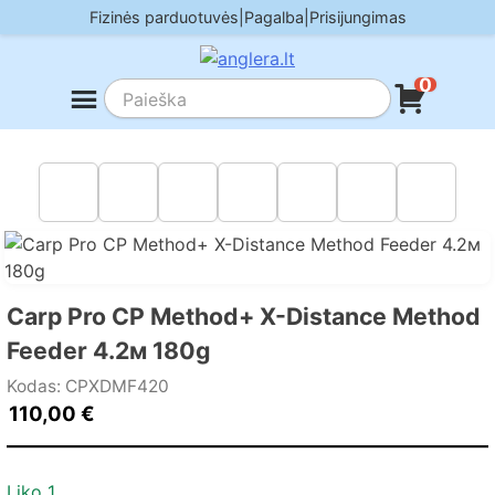
Skip
Fizinės parduotuvės
|
Pagalba
|
Prisijungimas
to
content
0
Carp Pro CP Method+ X-Distance Method
Feeder 4.2м 180g
Kodas: CPXDMF420
110,00
€
Liko 1