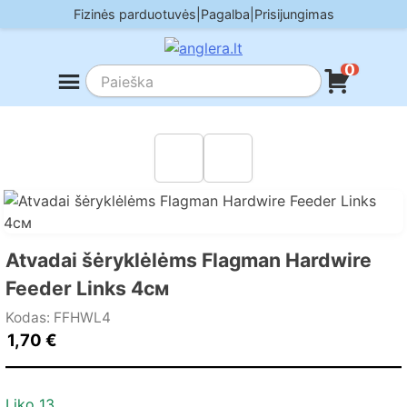
Skip
Fizinės parduotuvės
|
Pagalba
|
Prisijungimas
to
content
0
Atvadai šėryklėlėms Flagman Hardwire
Feeder Links 4см
Kodas: FFHWL4
1,70
€
Liko 13