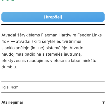
Į krepšelį
Atvadai šėryklėlėms Flagman Hardwire Feeder Links
4см — atvadai skirti šėryklėlės tvirtinimui
slankiojančioje (in line) sistemėlėje. Atvado
naudojimas padidina sistemėlės jautrumą,
efektyvesnis naudojimas vietose su labai minkštu
dumblu.
Ilgis: 4cm
Atsiliepimai
▾