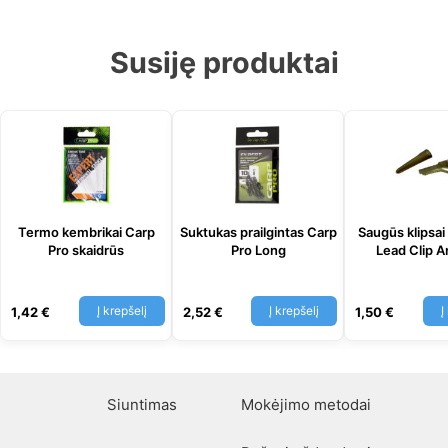
Susiję produktai
Termo kembrikai Carp
Suktukas prailgintas Carp
Saugūs klipsai
Pro skaidrūs
Pro Long
Lead Clip A
Į krepšelį
Į krepšelį
Į
1,42
€
2,52
€
1,50
€
Siuntimas
Mokėjimo metodai