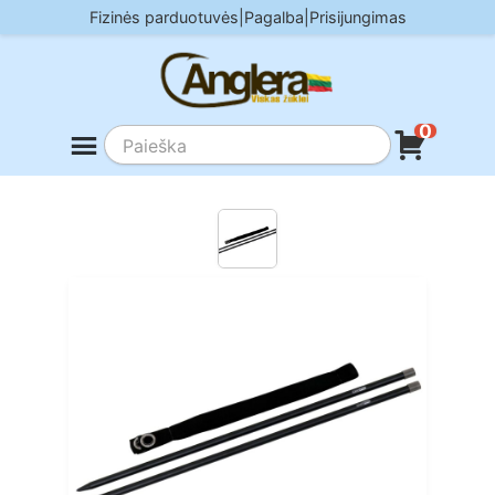
Skip
Fizinės parduotuvės
|
Pagalba
|
Prisijungimas
to
content
0