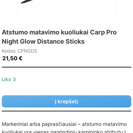
Atstumo matavimo kuoliukai Carp Pro
Night Glow Distance Sticks
Kodas: CPNGDS
21,50
€
Liko 3
Į krepšelį
Markeriniai arba paprasčiausiai – atstumo matavimo
kuoliukai yra vienas pagrindinių karpininko atributų.Į