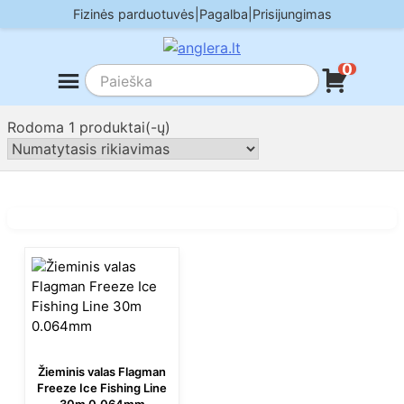
Skip
Fizinės parduotuvės
|
Pagalba
|
Prisijungimas
to
content
0
Rodoma 1 produktai(-ų)
Žieminis valas Flagman
Freeze Ice Fishing Line