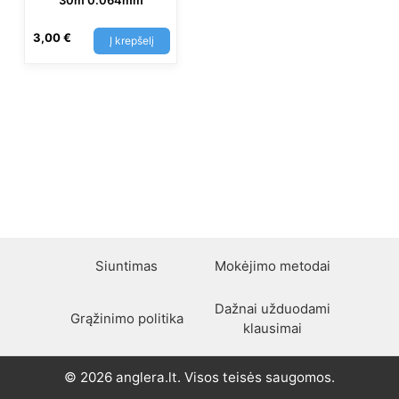
30m 0.064mm
3,00
€
Į krepšelį
Siuntimas
Mokėjimo metodai
Dažnai užduodami
Grąžinimo politika
klausimai
© 2026 anglera.lt. Visos teisės saugomos.