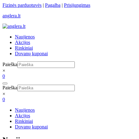
Skip
Fizinės parduotuvės
|
Pagalba
|
Prisijungimas
to
anglera.lt
content
Naujienos
Akcijos
Rinkiniai
Dovanų kuponai
Paieška
×
0
Paieška
×
0
Naujienos
Akcijos
Rinkiniai
Dovanų kuponai